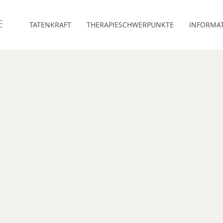
E
TATENKRAFT
THERAPIESCHWERPUNKTE
INFORMA
TATENKRAFT E