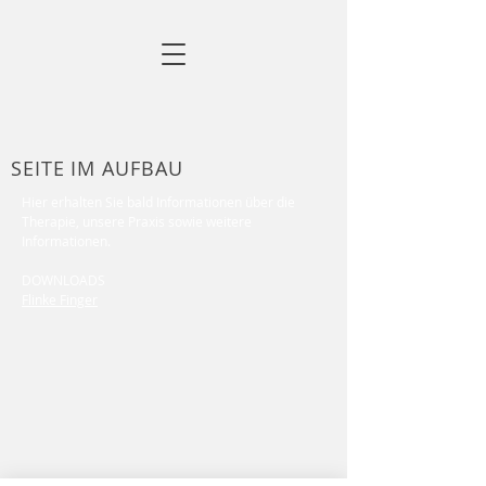
SEITE IM AUFBAU
Hier
erhalten Sie bald Informationen über die
Therapie, unsere Praxis sowie weitere
Informationen.
DOWNLOADS
Flinke Finger