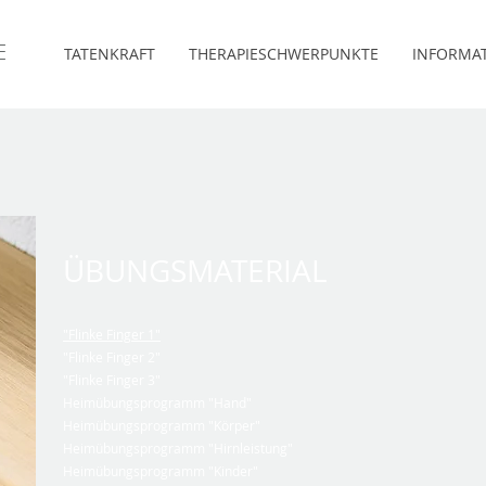
E
TATENKRAFT
THERAPIESCHWERPUNKTE
INFORMA
ÜBUNGSMATERIAL
"Flinke Finger 1"
"Flinke Finger 2"
"Flinke Finger 3"
Heimübungsprogramm "Hand"
Heimübungsprogramm "Körper"
Heimübungsprogramm "Hirnleistung"
Heimübungsprogramm "Kinder"